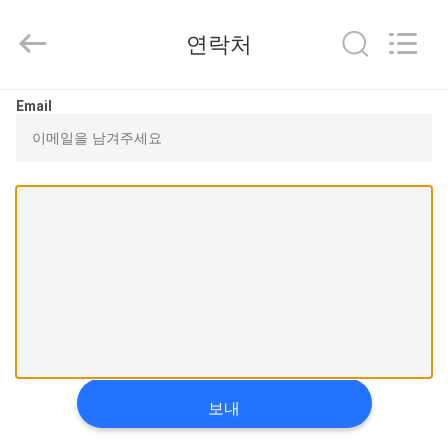
©
2014
-
연락처
2026
Shenzhen
Jingji
Technology
집
Co.,
Email
Ltd..
All
Rights
Reserved.
제
품
우
리
에
관
보내