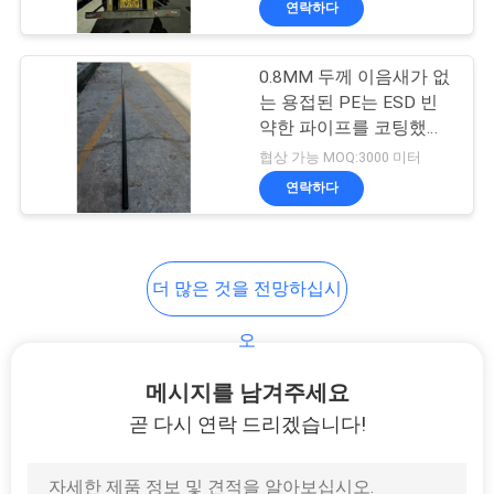
연락하다
25
롤러 궤도를 위한 합
0.8MM 두께 이음새가 없
동
는 용접된 PE는 ESD 빈
약한 파이프를 코팅했습
니다
협상 가능 MOQ:3000 미터
연락하다
31
더 많은 것을 전망하십시
관 선반 이음쇠
오
메시지를 남겨주세요
곧 다시 연락 드리겠습니다!
30