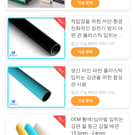
한
지금 문의
것
HOT
작업장을 위한 까만 환경
350
친화적인 정전기 방지 야
공
윈 관 플라스틱 입히는 강
알루미늄 배관 합동
관
장
협상 가능 MOQ:1000 미터
지금 문의
투
어
HOT
생산 라인 파란 플라스틱
입히는 강관을 위한 합성
관 사용
품
116
협상 가능 MOQ:1000 미터
질
지금 문의
알루미늄 합금 관
관
HOT
OEM 황색/상아빛 입히는
리
강관 철 둥근 강철 배관
19.5mm - 24mm