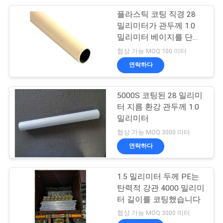
정
플라스틱 코팅 직경 28
32
밀리미터가 관두께 1.0
보
밀리미터 베이지를 단단
관 작업대
하게 합니다
협상 가능 MOQ:100 미터
보
연락하다
호
정
5000S 코팅된 28 밀리미
터 지름 환강 관두께 1.0
책
밀리미터
31
협상 가능 MOQ:3000 미터
연락하다
롤러 궤도
1.5 밀리미터 두께 PE는
탄력적 강관 4000 밀리미
터 길이를 코팅했습니다
협상 가능 MOQ:3000 미터