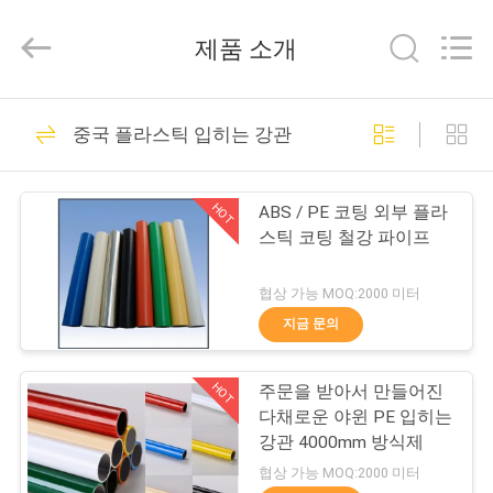
©
2014
-
제품 소개
2026
Shenzhen
Jingji
Technology
집
98
Co.,
Ltd..
중국 플라스틱 입히는 강관
All
Rights
Reserved.
금속 관 연결관
제
HOT
ABS / PE 코팅 외부 플라
품
스틱 코팅 철강 파이프
협상 가능 MOQ:2000 미터
우
지금 문의
52
리
HOT
주문을 받아서 만들어진
에
금속 관 결합
다채로운 야윈 PE 입히는
관
강관 4000mm 방식제
협상 가능 MOQ:2000 미터