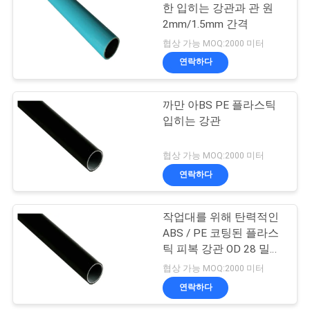
한 입히는 강관과 관 원
하
2mm/1.5mm 간격
36
십
협상 가능 MOQ:2000 미터
플라스틱 입히는 강
연락하다
시
관
오
까만 아BS PE 플라스틱
입히는 강관
사
협상 가능 MOQ:2000 미터
이
연락하다
32
트
작업대를 위해 탄력적인
강관 선반
맵
ABS / PE 코팅된 플라스
틱 피복 강관 OD 28 밀리
미터
협상 가능 MOQ:2000 미터
개
연락하다
인