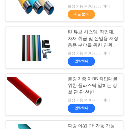
협상 가능 MOQ:2000 미터
저
지금 문의
53
희
린 튜브 시스템, 작업대,
와
크롬 관 연결관
자재 취급 및 산업용 저장
연
응용 분야를 위한 친환경
유연한 플라스틱 코팅 파
협상 가능 MOQ:2000 미터
락
이프 및 파이프 조인트
연락하다
1.2mm
인
빨강 3 층 아BS 작업대를
20
위한 플라스틱 입히는 강
용
철 관 관 선반
플라스틱 관 결합
을
협상 가능 MOQ:2000 미터
연락하다
요
청
파랑 야윈 PE 가동 가능