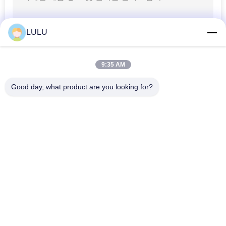
회전대 피마자 바퀴
LULU
9:35 AM
Good day, what product are you looking for?
모든
5
금속 파이프 절단기
금속 관 연결관
금속 관 결합
알루미늄 배관 합동
알루미늄 합금 관
크롬 관 연결관
플라스틱 관 결합
12