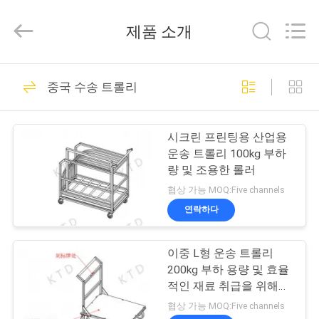
©
2014
-
제품 소개
2026
Shenzhen
Jingji
Technology
집
98
Co.,
Ltd..
중국 수송 트롤리
All
Rights
Reserved.
금속 관 연결관
제
시크린 프린팅용 산업용
품
운송 트롤리 100kg 부하
량 및 조용한 롤러
협상 가능 MOQ:Five channels
우
연락하다
52
리
이중 L형 운송 트롤리
에
금속 관 결합
200kg 부하 용량 및 효율
관
적인 재료 취급을 위해
4"-6" 조용한 캐러
협상 가능 MOQ:Five channels