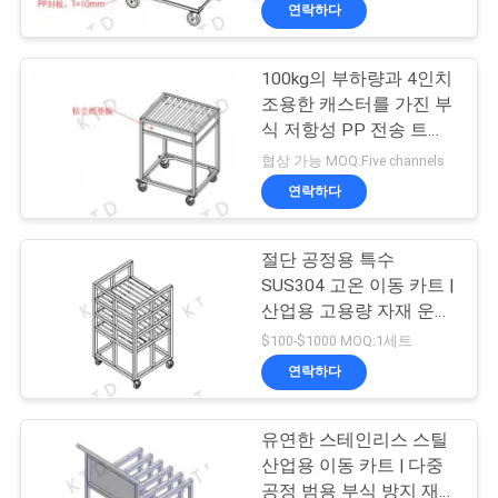
한
연락하다
것
100kg의 부하량과 4인치
350
조용한 캐스터를 가진 부
공
식 저항성 PP 전송 트롤
알루미늄 배관 합동
리
장
협상 가능 MOQ:Five channels
연락하다
투
어
절단 공정용 특수
SUS304 고온 이동 카트 |
산업용 고용량 자재 운반
품
116
장비
$100-$1000 MOQ:1세트
질
연락하다
알루미늄 합금 관
관
유연한 스테인리스 스틸
리
산업용 이동 카트 | 다중
공정 범용 부식 방지 재료