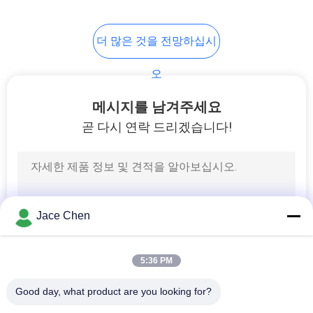
정
32
더 많은 것을 전망하십시
보
관 작업대
오
보
호
메시지를 남겨주세요
곧 다시 연락 드리겠습니다!
정
책
31
롤러 궤도
Jace Chen
5:36 PM
Good day, what product are you looking for?