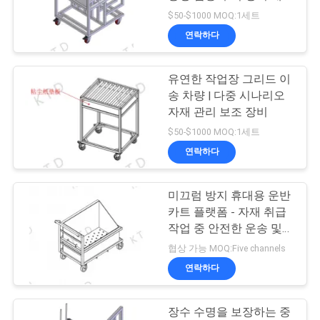
운송 도구
$50-$1000 MOQ:1세트
저
연락하다
53
희
유연한 작업장 그리드 이
와
크롬 관 연결관
송 차량 | 다중 시나리오
연
자재 관리 보조 장비
$50-$1000 MOQ:1세트
락
연락하다
인
미끄럼 방지 휴대용 운반
20
카트 플랫폼 - 자재 취급
용
작업 중 안전한 운송 및
플라스틱 관 결합
안정성 보장
을
협상 가능 MOQ:Five channels
연락하다
요
청
장수 수명을 보장하는 중