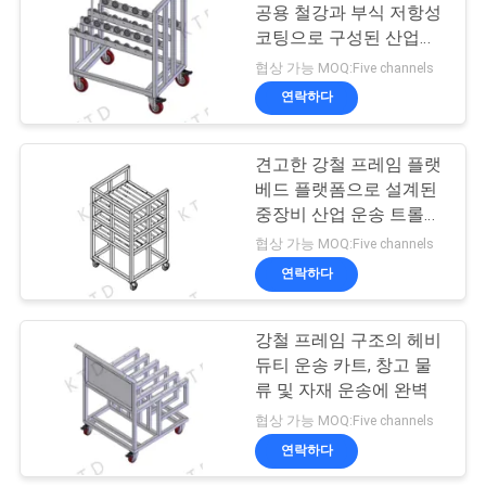
공용 철강과 부식 저항성
하
코팅으로 구성된 산업용
36
십
운송 트롤리
협상 가능 MOQ:Five channels
플라스틱 입히는 강
연락하다
시
관
오
견고한 강철 프레임 플랫
베드 플랫폼으로 설계된
중장비 산업 운송 트롤리
사
카트, 창고 자재 취급용
협상 가능 MOQ:Five channels
이
연락하다
32
트
강철 프레임 구조의 헤비
강관 선반
맵
듀티 운송 카트, 창고 물
류 및 자재 운송에 완벽
협상 가능 MOQ:Five channels
개
연락하다
인