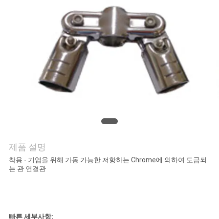
저
희
와
연
락
인
제품 설명
용
착용 - 기업을 위해 가동 가능한 저항하는 Chrome에 의하여 도금되
을
는 관 연결관
요
청
빠른 세부사항: