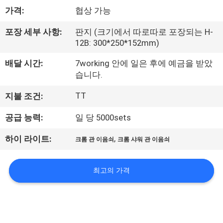
한
가격:
협상 가능
것
포장 세부 사항:
판지 (크기에서 따로따로 포장되는 H-
12B: 300*250*152mm)
공
배달 시간:
7working 안에 일은 후에 예금을 받았
장
습니다.
투
TT
지불 조건:
어
공급 능력:
일 당 5000sets
,
하이 라이트:
크롬 관 이음쇠
크롬 샤워 관 이음쇠
품
질
최고의 가격
관
리