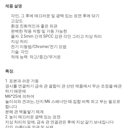
제품 설명
정
각인, 그 후에 매끄러운 및 광택 있는 표면 후에 닦기
보
고강도
환경 친화적인과 좋은 외관
보
완벽한 착용 저항 및 가동 가능한
물자: 2.5mm 간격 SPCC 강관 각인 그리고 지상 처리.
지상 처리:
호
전기 이동법/Chrome/전기 요법
기술: 각인
정
적재 능력: 작고/중간/무거운
책
특징:
1.
표본과 쉬운 가동
경사를 연결하기 금속 관 결합이 관 선반 제품에서 무슨 조정을 배관
하기 때문에
M6*25에 의하여
놀이쇠와 견과는, 단지 M6 스패너만 때 집합 바짝 죄고 부는 필요로
합니다
분해 관 벽돌쌓기 체계.
2.
높이 매끄러운 광택 있는 표면.
지상 처리의 앞에, 금속 관 연결관은 후에 지상 갈기 보내집니다
각인. 아름다운 외관 및 실제.