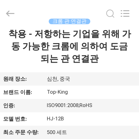
©
2014
-
2026
Shenzhen
크롬 관 연결관
Jingji
Technology
착용 - 저항하는 기업을 위해 가
집
Co.,
Ltd..
All
동 가능한 크롬에 의하여 도금
Rights
Reserved.
제
되는 관 연결관
품
원래 장소:
심천, 중국
우
Top-King
브랜드 이름:
리
ISO9001:2008;RoHS
인증:
에
HJ-12B
모델 번호:
관
최소 주문 수량:
500 세트