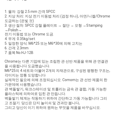
하
1.
물자: 강철 2.5 mm 간격 SPCC
십
2. 지상 처리: 지상 전기 이동법 처리 (검정 하나), 아연/니켈/Chrome
도금하는 (은빛 것)
시
3.
생산 절차: SPCC 강철 플레이트 → 절단 → 모형 →Stamping
→Polish→
전기 이동법 또는 Chrome 도금.
오
4.
무게: 0.35kg/set.
5.
일정한 양식: M6*25 또는 M6*30에 의해 고치는
6.
간격: 2.3mm
사
7.
품목 No.HJ-12B
Chrome는 다른 기업에 있는 조립한 관 선반 제품을 위해 관 연결관
이
을 사용됩니다 도금했습니다.
M6*25의 4 세트와 더불어 2개의 자재관으로, 구성된 평행한 구조는,
트
각이지는 깡통 도망합니다
실제적인 필요에 의해 조정되십시오. Comom는 관 선반 제품의 한
맵
가운데에 사용했습니다.
관 벽돌쌓기, 워크스테이션 및 트롤리는 금속 관 결합, 가동 가능한
플라스틱에 의하여로 입힌 관 만듭니다.
벽돌쌓기 체계는 작동하기 위하여 간단하고 가동 가능합니다 그리
개
고 조절기. 당신은 단지 놀이쇠 및 견과만 붑니다,
그리고 당신이 이기 위하여 원하는 무엇을 제품을 바꾸십시오.
인