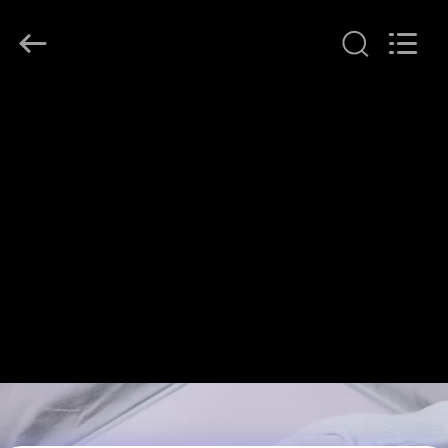
©
2014
-
2026
Shenzhen
Jingji
Technology
집
Co.,
Ltd..
All
Rights
Reserved.
제
품
우
리
에
관