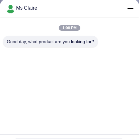
한
Ms Claire
것
1:08 PM
공
Good day, what product are you looking for?
장
투
어
품
질
관
리
창고 선반 알루미늄 배관 합동 AL-82 암 연결 ISO9001 승인