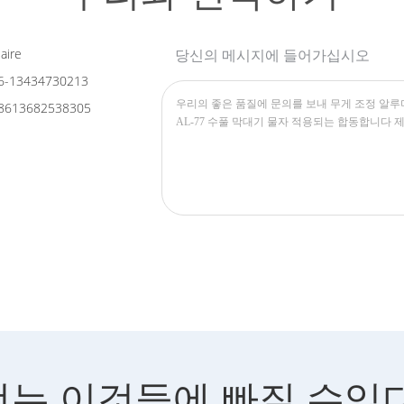
aire
당신의 메시지에 들어가십시오
6-13434730213
8613682538305
너는 이것들에 빠질 수있다