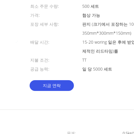
최소 주문 수량:
500 세트
가격:
협상 가능
포장 세부 사항:
판지 (크기에서 포장하는 10
350mm*300mm*150mm)
배달 시간:
15-20 woring 일은 후에
제적인 리드타임)를
지불 조건:
TT
공급 능력:
일 당 5000 세트
지금 연락
무게:
0.5kg/