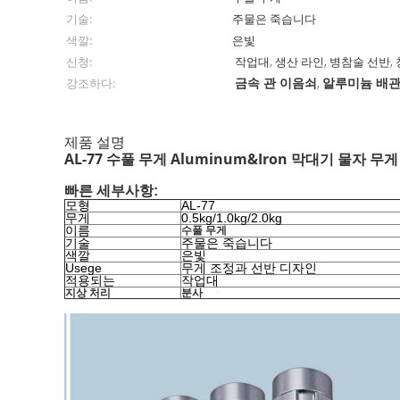
기술:
주물은 죽습니다
색깔:
은빛
신청:
작업대, 생산 라인, 병참술 선반, 
금속 관 이음쇠
알루미늄 배관
강조하다:
,
제품 설명
AL-77 수풀 무게 Aluminum&Iron 막대기 물자
빠른 세부사항:
모형
AL-77
무게
0.5kg/1.0kg/2.0kg
이름
수풀 무게
기술
주물은 죽습니다
색깔
은빛
Usege
무게 조정과 선반 디자인
적용되는
작업대
지상 처리
분사