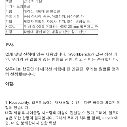
색깔
양극 처리 은
하
머리의 모양
클로
이름
대각선 버팀대 관 연결관
십
주요 시장
동남 아시아, 중동,
아프리카, 남아메리카
기업
제조자 작업장, 자동차, 전자, 모이, 병참술 등.
시
사용법
두 배 측 OD를 연결하는 45도 28 mm 알루미늄 관
신청
작업대, 생산 라인, 병참술 선반, 창고 선반
오
묘사:
넓게 몇몇 신청에 있는 사용입니다. hWorkbench와 같은
생산 라
사
인,
우리의 관 결합이 있는
병참술 선반, 창고 선반은
존재합니다
.
알루미늄 합금인 이
대각선 버팀대 관 연결관,
우리는 원료를 엄격
이
히 선정했습니다,
트
이점:
맵
1.
Reuseability: 알루미늄에는 재사용될 수 있는 다른 금속과 비교된 이
점이 있습니다.
개
내각 제품 리사이클링 시스템의 대형이 진실할 수 있다 그래야, 알루미
늄은 또한 합동의 결과입니다, 그래서 우리가 처리를 할 때, recysle에
쉽, 더 쉽 분해합니다 집합 특성.
인