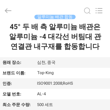
©
2014
-
2026
Shenzhen
알루미늄 배관 합동
Jingji
Technology
45° 두 배 측 알루미늄 배관은
집
Co.,
Ltd..
All
알루미늄 -4 대각선 버팀대 관
Rights
Reserved.
제
연결관 내구재를 합동합니다
품
원래 장소:
심천, 중국
우
Top-King
브랜드 이름:
리
ISO9001:2008;RoHS
인증:
에
AL-4
모델 번호:
관
최소 주문 수량:
500 세트