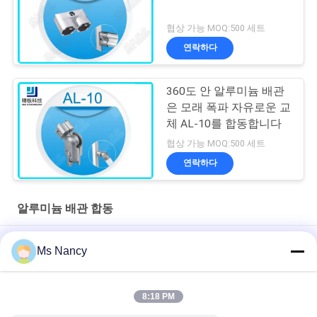
협상 가능 MOQ:500 세트
연락하다
360도 안 알루미늄 배관
은 모래 폭파 자유로운 교
체 AL-10를 합동합니다
협상 가능 MOQ:500 세트
연락하다
알루미늄 배관 합동
고강도 알루미늄 튜브 관절 90도 지느러미 커넥터
Ms Nancy
ISO9001 인증 다이캐스팅 아노다이징 실버 알루미늄 파이프 조인
트(린 튜브 시스템 및 산업용 워크스테이션용)
8:18 PM
90도 여성 참석 알루미늄 파이프 합동 다이 주사 코니커