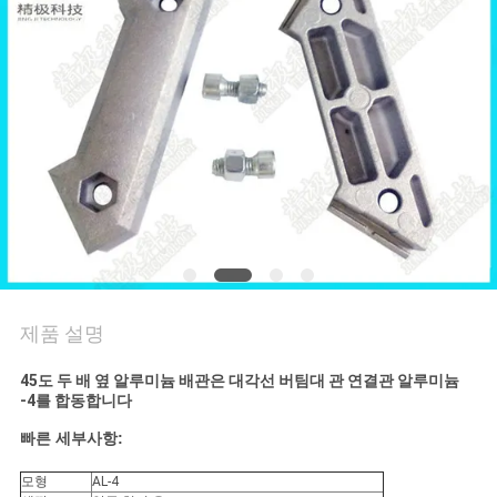
저
희
와
연
락
인
제품 설명
용
을
45도 두 배 옆 알루미늄 배관은 대각선 버팀대 관 연결관 알루미늄
-4를 합동합니다
요
빠른 세부사항:
청
모형
AL-4