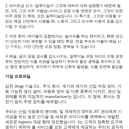
2.
라이트급 선수: 알루미늄이 그것에 대하여 대략 설명했기 때문에 철
정
은, 1/3, 그것 아주 가볍습니다이고 공동 사용 변명은 모이, 그것이 또한
아주 경량 인 후에, 모든 알루미늄입니다. 이 특기로, 그것은 이동할 수
보
있는 배급 선반에서 사용될 때, 노동자 그리고 손수레 사용의 짐을 감소
시킬 수 있습니다.
보
3.
쉬운 회의: 테이블의 집합에서는, 놀이쇠를 부는 편리하고, 빠른 당신
이 단순히 다만 궤란할 수 있을 때만 특징, 연결 부속과 더불어 배달 시
호
간 구조는, 다만 간단한 오점 집합, 분해일 수 있습니다.
정
4.
예술: 쉽지 않음 경사를 감소시키는, 알루미늄 코팅 처리의 조형 표면
부터 전반적인 식물 외관을 달성하기 위하여 좋은 광택을 유지하고 있
책
는 동안 형성하게, 유지하기 위하여 산화의 발생을, 식물 표면에 찰상을.
기업 프로파일
심천 Jingji 기술 Co., 주식 회사. 계기와 계기의 산업 저장 장비, 가
동 가능한 생산 설비, 자동화 장비 및 다른 종류의 디자인, 생산 및
판매를 위한 직업적인 manufactuer는 입니다. 의 옆에, 회사는 정
전기 방지 주변 장치를 배부합니다.
우리는 산업 자동화의 분야에, 및 국제적인 DIY와 JIT 관리에게 기
여금을 하는 높은 신기술 및 새로운 아이디어를 채택해서 개발한
새로운 logisics 개념 형태 정진했습니다. t는 고객의 정확한 요구에
응하기 위하여 풀 서비스를 모든 고객에게 제공하는 우리의 궁극적