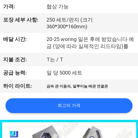
한
가격:
협상 가능
것
포장 세부 사항:
250 세트/판지 (크기:
360*300*160mm)
공
배달 시간:
20-25 woring 일은 후에 받았습니다 예
장
금 (양에 따라 실제적인 리드타임)를
투
지불 조건:
T는 / T
어
공급 능력:
일 당 5000 세트
,
하이 라이트:
금속 관 이음쇠
알루미늄 배관 연결관
품
질
최고의 가격
관
리