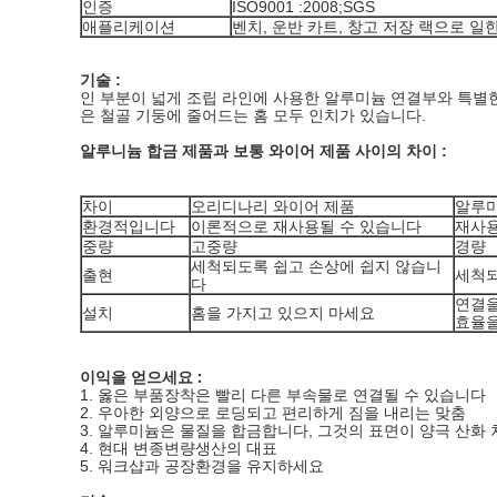
인증
ISO9001 :2008;SGS
애플리케이션
벤치, 운반
카트, 창고
저장 랙으로 일한
기술 :
인 부분이 넓게 조립 라인에 사용한 알루미늄 연결부와 특별한
은 철골 기둥에 줄어드는 홈 모두 인치가 있습니다.
알루니늄 합금 제품과 보통 와이어 제품 사이의 차이 :
차이
오리디나리 와이어 제품
알루미
환경적입니다
이론적으로 재사용될 수 있습니다
재사용
중량
고중량
경량
세척되도록 쉽고 손상에 쉽지 않습니
출현
세척되
다
연결을
설치
홈을 가지고 있으지 마세요
효율을
이익을 얻으세요 :
1. 옳은 부품장착은 빨리 다른 부속물로 연결될 수 있습니다
2. 우아한 외양으로 로딩되고 편리하게 짐을 내리는 맞춤
3. 알루미늄은 물질을 합금합니다, 그것의 표면이 양극 산화
4. 현대 변종변량생산의 대표
5. 워크샵과 공장환경을 유지하세요