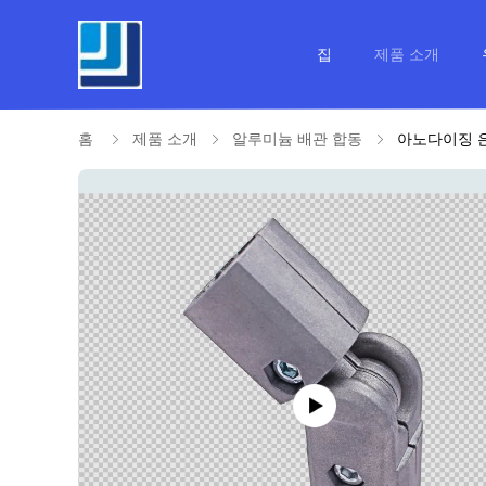
집
제품 소개
홈
제품 소개
알루미늄 배관 합동
아노다이징 은