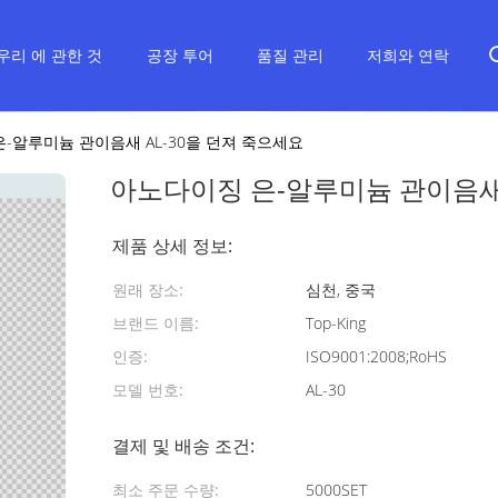
우리 에 관한 것
공장 투어
품질 관리
저희와 연락
-알루미늄 관이음새 AL-30을 던져 죽으세요
아노다이징 은-알루미늄 관이음새 
제품 상세 정보:
원래 장소:
심천, 중국
브랜드 이름:
Top-King
인증:
ISO9001:2008;RoHS
모델 번호:
AL-30
결제 및 배송 조건:
최소 주문 수량:
5000SET