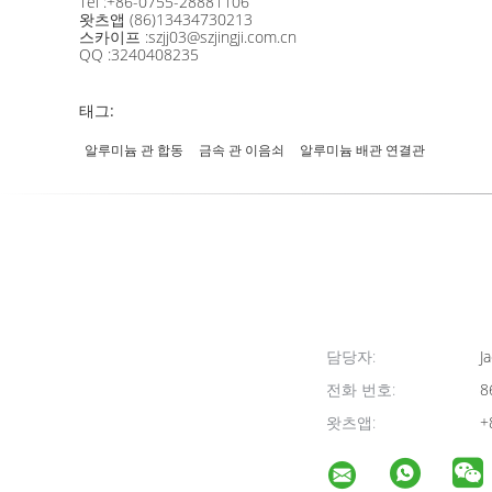
Tel :+86-0755-28881106
왓츠앱 (86)13434730213
스카이프 :szjj03@szjingji.com.cn
QQ :3240408235
태그:
알루미늄 관 합동
금속 관 이음쇠
알루미늄 배관 연결관
담당자:
Ja
전화 번호:
8
왓츠앱:
+