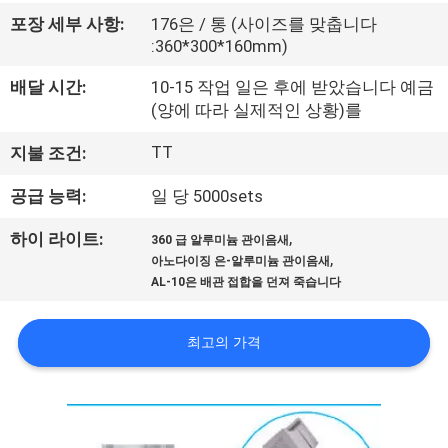
한
포장 세부 사항:
176은 / 통 (사이즈를 맞춥니다
것
:360*300*160mm)
배달 시간:
10-15 작업 일은 후에 받았습니다 예금
공
(양에 따라 실제적인 상황)를
장
TT
지불 조건:
투
공급 능력:
일 당 5000sets
어
,
하이 라이트:
360 급 알루미늄 관이음새
,
아노다이징 은-알루미늄 관이음새
AL-10은 배관 접합을 던져 죽습니다
품
질
최고의 가격
관
리