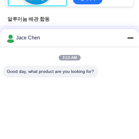
알루미늄 배관 합동
고강도 알루미늄 튜브 관절 90도 지느러미 커넥터
Jace Chen
ISO9001 인증 다이캐스팅 아노다이징 실버 알루미늄 파이프 조인
트(린 튜브 시스템 및 산업용 워크스테이션용)
3:13 AM
90도 여성 참석 알루미늄 파이프 합동 다이 주사 코니커
Good day, what product are you looking for?
모든
금속 관 연결관
금속 관 결합
알루미늄 배관 합동
알루미늄 합금 관