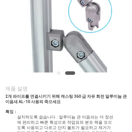
저
희
와
연
락
인
제품 설명
용
2개 파이프를 연결시키기 위해 캐스팅 360 급
자유 회전
알루미늄 관
을
이음새 AL-10 사용되 죽으세요
특징 :
요
설치하도록 쉽습니다 : 알루미늄 관 이음쇠는 더 정션
에 편리하고 빠른 특성으로 작업표와 분포 랙을 모으
청
도록 사용되고 다르고 단지 볼트가 필요하고 제거가