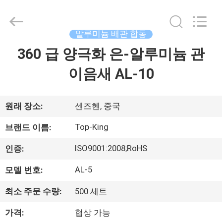
©
2014
-
2026
Shenzhen
알루미늄 배관 합동
Jingji
Technology
360 급 양극화 은-알루미늄 관
집
Co.,
Ltd..
All
이음새 AL-10
Rights
Reserved.
제
품
원래 장소:
센즈헨, 중국
Top-King
브랜드 이름:
우
ISO9001:2008;RoHS
인증:
리
AL-5
모델 번호:
에
최소 주문 수량:
500 세트
관
가격:
협상 가능