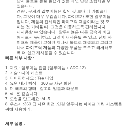
단지 볼트를 늦출 필요가 있는 때인 단순 조립체일 수
하
있습니다.
경량 : 무게의 알루미늄은 철인 것 보다 더 가볍습니
십
다, 그것이 매우 무겁습니다, 파이프가 또한 알루미늄
입니다, 제품의 전체적인 파이프락 제품이라는 것 모
이는 것 가벼울 때, 그것은 이동하도록 편리합니다.
시
재사용할 수 있습니다 : 알루미늄은 다른 금속과 비교
해서로서 유리하고, 그것이 재사용될 수 있고, 전체 파
오
이프락 제품이 고정된 지나서 볼트로 체결되고 그리고
나서 파이프락 제품의 다양한 부품을 모으고 해체하도
록 더 쉽고 재사용될 수 있습니다
빠른 세부 사항 :
사
1. 재료 : 알루미늄 합금 (알루미늄 + ADC-12)
이
2. 기술 : 다이 캐스트
3. 타이핑하세요 : Tee 타입
트
4. 요원 대기 방식 :
360 급 자유 회전
.
5. 더 헤드의 형태 : 갈고리 발톱과 라운드
맵
6. 색 :은 같습니다
7. 모형을 만드세요 :AL-5
8. 우스지 :
360 급 자유 회전 .연결 알루니늄 파이프 래킹 시스템을
위해 사용하기.
개
세부 설명 :
인