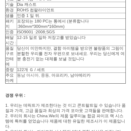
기술
Dia 캐스트
환경
ROHS 컴팔라이언트
샘플
인증 1 일 뒤.
패키
포장되는 180 PC는 통에서 (분류합니다
지
:360mm*300mm*160mm)
인증
ISO9001 :2008;SGS
배달
12-15 일로 일하 저장고를 받았습니다
시간 :
품질
당신이 미안하지만, 결함 아이템을 받으면 불량품의 그림이
구르
분할한 우리를 전자 우편으로 보내세요. 우리는 당신에게 여
안테
분 충전기 없는 대체를 보낼 것입니다
에
중량
122개 Ｇ / 세트
주요
동남 아시아, 중동,
아프리카, 남아메리카
마케
경쟁 우위 :
1. 우리는 데릭트가 제조한다는 것 이고 콘트랄트일 수 있습니다 품
질과 가격, 고급 품질과 최상의 가격 포아웃 고객들을 판매합니다.
2. 우리의 회사는 China.We의 제품 알루미늄 합금 파이프 랙 시스
템에 특허를 얻었습니다 제품에 대한 유일한 제조사가 이 제품입니
다.