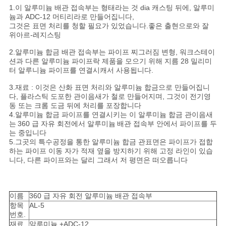
1.이 알루미늄 배관 접속부는 형태라는 것 dia 캐스팅 뒤에, 알루미
정
늄과 ADC-12 머티리라로 만들어집니다,
그것은 표면 처리를 청할 필요가 있었습니다.좋은 출현으로와 잘
보
위아르-레지스팅
2.알루미늄 합금 배관 접속부는 파이프 찌그러짐 변형, 워크스테이
보
션과 다른 알루미늄 파이프락 제품을 모으기 위해 지름 28 밀리미
터 알루니늄 파이프를 연결시캐서 사용됩니다.
호
3.재료 : 이것은 산화 표면 처리와 알루미늄 합금으로 만들어집니
정
다, 플라스틱 도포한 관이음새가 철로 만들어지며, 그것이 전기영
동 또는 크롬 도금 뒤에 처리를 포장합니다
책
4.알루미늄 합금 파이프를 연결시키는 이 알루미늄 합금 관이음새
는
360 급 자유 회전
에서
알루미늄
배관 접속부 안에서 파이프를 두
는 중입니다
5.그곳의 특수공정을 통한 알루미늄 합금 관표면은 파이프가 접합
하는 파이프 이동 자가 적재 옆을 방지하기 위해 고정 라인이 있습
니다, 다른 파이프와는 달리 그래서 저 평면은 떠오릅니다
이름
360 급 자유 회전
알루미늄 배관 접속부
항목
AL-5
번호.
재료
알루미늄 +ADC-12