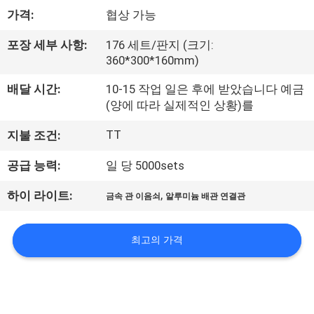
한
가격:
협상 가능
것
포장 세부 사항:
176 세트/판지 (크기:
360*300*160mm)
공
배달 시간:
10-15 작업 일은 후에 받았습니다 예금
장
(양에 따라 실제적인 상황)를
투
TT
지불 조건:
어
공급 능력:
일 당 5000sets
,
하이 라이트:
금속 관 이음쇠
알루미늄 배관 연결관
품
질
최고의 가격
관
리