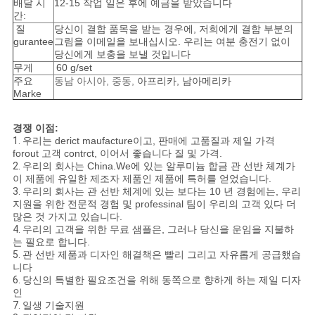
배달 시
12-15 작업 일은 후에 예금을 받았습니다
간:
질
당신이 결함 품목을 받는 경우에, 저희에게 결함 부분의
gurantee
그림을 이메일을 보내십시오. 우리는 여분 충전기 없이
당신에게 보충을 보낼 것입니다
무게
60 g/set
주요
동남 아시아, 중동,
아프리카, 남아메리카
Marke
경쟁 이점:
1.
우리는 derict maufacture이고, 판매에 고품질과 제일 가격
forout 고객 contrct, 이어서 좋습니다 질 및 가격.
2.
우리의 회사는 China.We에 있는 알루미늄 합금 관 선반 체계가
이 제품에 유일한 제조자 제품인 제품에 특허를 얻었습니다.
3.
우리의 회사는 관 선반 체계에 있는 보다는 10 년 경험에는, 우리
지원을 위한 전문적 경험 및 professinal 팀이 우리의 고객 있다 더
많은 것 가지고 있습니다.
4.
우리의 고객을 위한 무료 샘플은, 그러나 당신을 운임을 지불하
는 필요로 합니다.
5.
관 선반 제품과 디자인 해결책은 빨리 그리고 자유롭게 공급했습
니다
6.
당신의 특별한 필요조건을 위해 동쪽으로 향하게 하는 제일 디자
인
7.
일생 기술지원