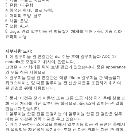
하
3.
유형: 티 유형
4.
참석된 형태: 클로 유형.
5.
머리의 모양: 클로
십
6.
색깔: 은빛
7.
모형: AL-4
시
8.
Usge: 연결 알루미늄 관 벽돌쌓기 체계를 위해 사용. 이중 강화
효과의 사용.
오
세부사항 묘사:
1.
이 알루미늄 관 연결관은 dia 주물 후에 알루미늄과 ADC-12
SITEMAP
materila로 모양이기 위하여, 만듭니다,
그것은 지상 처리를 위해 보낼 필요가 있었습니다. 좋은 apperance
와 우물 착용 저항으로
2.
알루미늄 합금 관 연결관은 직경 28mm 알루미늄 관 벽돌쌓기,
개
워크스테이션 및 다른 알루미늄 관 선반 제품을 조립하기 위하여
관 연결을 위해 사용됩니다.
인
3.
물자: 이것은 전기 이동법 또는 크롬 도금 지상 처리 후에 철로 산
정
화 지상 처리를 가진 알루미늄 합금으로, 플라스틱 입히는 관 결합
만듭니다 만듭니다,
보
4.
알루미늄 합금 관을 연결하는 이 알루미늄 합금 관 결합은 알루
미늄 관 연결관 안쪽에 관을 두고 있습니다
5.
거기 가공하는 스페셜을 통해서 알루미늄 합금 관 표면은 측에서
보
관 움직임을 자유롭게 방지하는 조정 선 다른 관과는 다른 관 결합,