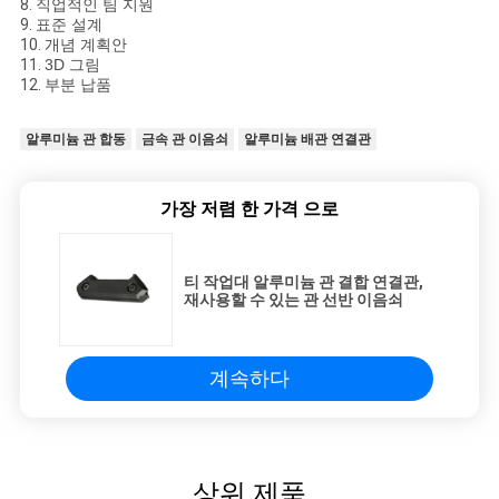
8.
직업적인 팀 지원
9.
표준 설계
10.
개념 계획안
11.
3D 그림
12.
부분 납품
알루미늄 관 합동
금속 관 이음쇠
알루미늄 배관 연결관
가장 저렴 한 가격 으로
티 작업대 알루미늄 관 결합 연결관,
재사용할 수 있는 관 선반 이음쇠
계속하다
상위 제품