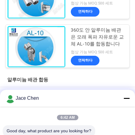
협상 가능 MOQ:500 세트
연락하다
360도 안 알루미늄 배관
은 모래 폭파 자유로운 교
체 AL-10를 합동합니다
협상 가능 MOQ:500 세트
연락하다
알루미늄 배관 합동
고강도 알루미늄 튜브 관절 90도 지느러미 커넥터
Jace Chen
ISO9001 인증 다이캐스팅 아노다이징 실버 알루미늄 파이프 조인
트(린 튜브 시스템 및 산업용 워크스테이션용)
6:42 AM
90도 여성 참석 알루미늄 파이프 합동 다이 주사 코니커
Good day, what product are you looking for?