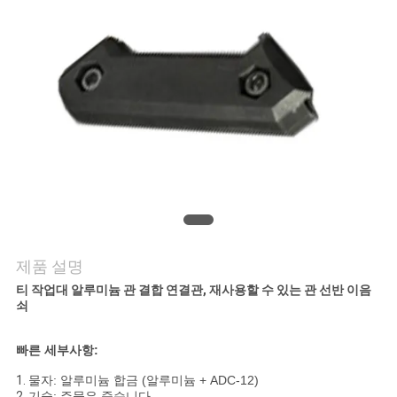
저
희
와
연
락
인
제품 설명
용
티 작업대 알루미늄 관 결합 연결관, 재사용할 수 있는 관 선반 이음
을
쇠
요
빠른 세부사항:
청
1.
물자: 알루미늄 합금 (알루미늄 + ADC-12)
2.
기술: 주물은 죽습니다