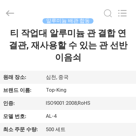
©
2014
-
2026
Shenzhen
알루미늄 배관 합동
Jingji
Technology
티 작업대 알루미늄 관 결합 연
집
Co.,
Ltd..
All
결관, 재사용할 수 있는 관 선반
Rights
Reserved.
제
이음쇠
품
원래 장소:
심천, 중국
우
Top-King
브랜드 이름:
리
ISO9001:2008;RoHS
인증:
에
AL-4
모델 번호:
관
최소 주문 수량:
500 세트