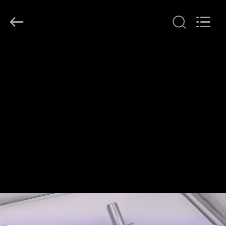
©
2014
-
2026
Shenzhen
Jingji
Technology
집
Co.,
Ltd..
All
Rights
Reserved.
제
품
우
리
에
관