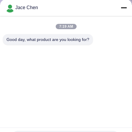
한
Jace Chen
것
7:19 AM
공
Good day, what product are you looking for?
장
투
어
품
질
관
ADC-12 AL-28 알루미늄 용접 배관은 애노드 산화를 피팅을
리
합니다